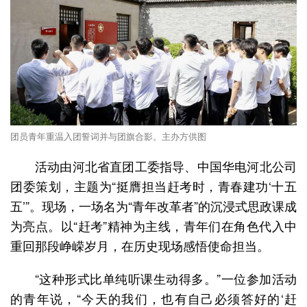
团员青年重温入团誓词并与团旗合影。主办方供图
活动由河北省直团工委指导、中国华电河北公司
团委策划，主题为“挺膺担当赶考时，青春建功‘十五
五’”。现场，一场名为“青年改革者”的沉浸式思政课成
为亮点。以“赶考”精神为主线，青年们在角色代入中
重回那段峥嵘岁月，在历史现场感悟使命担当。
“这种形式比单纯听课生动得多。”一位参加活动
的青年说，“今天的我们，也有自己必须答好的‘赶