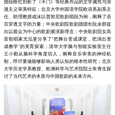
授段映红剖析了《卡门》等经典作品的文学属性与浪
漫主义审美特征；北京大学外国语学院欧语系副系主
任、助理教授成沫以普契尼歌剧唱段为例，阐释了语
言穿透文字的力量；中央歌剧院歌剧团团长阮余群提
出以观众为中心的歌剧展演新理念；中央歌剧院女高
音歌唱家尤泓斐分享了“把舞台变成课堂，把演出变
成教学”的美育探索；清华大学脑与智能实验室主任
王小勤从脑科学角度切入，阐释音乐审美的神经机
制，呼吁要做能够影响人类认知的根本性研究；北京
大学历史学系教授、欧洲科学与艺术院院士朱青生探
讨了当代艺术的本质与中国歌剧的未来方向。