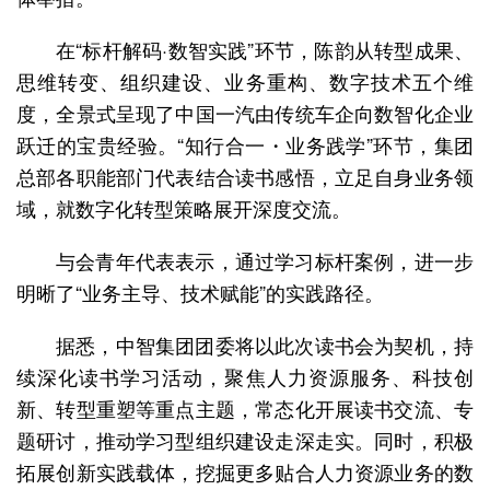
在“标杆解码·数智实践”环节，陈韵从转型成果、
思维转变、组织建设、业务重构、数字技术五个维
度，全景式呈现了中国一汽由传统车企向数智化企业
跃迁的宝贵经验。“知行合一・业务践学”环节，集团
总部各职能部门代表结合读书感悟，立足自身业务领
域，就数字化转型策略展开深度交流。
与会青年代表表示，通过学习标杆案例，进一步
明晰了“业务主导、技术赋能”的实践路径。
据悉，中智集团团委将以此次读书会为契机，持
续深化读书学习活动，聚焦人力资源服务、科技创
新、转型重塑等重点主题，常态化开展读书交流、专
题研讨，推动学习型组织建设走深走实。同时，积极
拓展创新实践载体，挖掘更多贴合人力资源业务的数