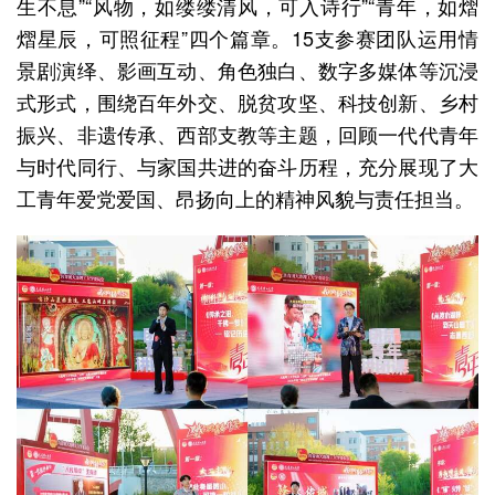
生不息”“风物，如缕缕清风，可入诗行”“青年，如熠
熠星辰，可照征程”四个篇章。15支参赛团队运用情
景剧演绎、影画互动、角色独白、数字多媒体等沉浸
式形式，围绕百年外交、脱贫攻坚、科技创新、乡村
振兴、非遗传承、西部支教等主题，回顾一代代青年
与时代同行、与家国共进的奋斗历程，充分展现了大
工青年爱党爱国、昂扬向上的精神风貌与责任担当。