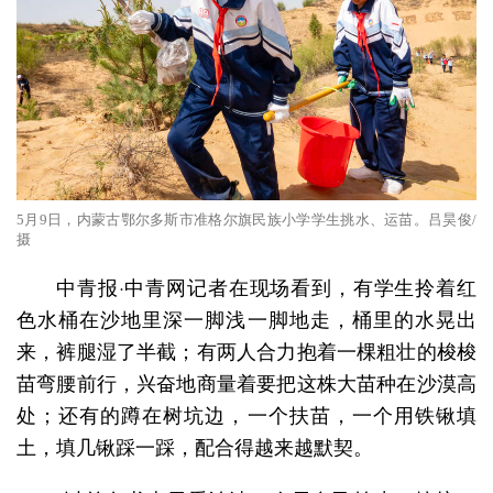
5月9日，内蒙古鄂尔多斯市准格尔旗民族小学学生挑水、运苗。吕昊俊/
摄
中青报·中青网记者在现场看到，有学生拎着红
色水桶在沙地里深一脚浅一脚地走，桶里的水晃出
来，裤腿湿了半截；有两人合力抱着一棵粗壮的梭梭
苗弯腰前行，兴奋地商量着要把这株大苗种在沙漠高
处；还有的蹲在树坑边，一个扶苗，一个用铁锹填
土，填几锹踩一踩，配合得越来越默契。