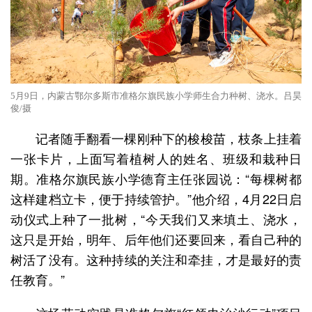
5月9日，内蒙古鄂尔多斯市准格尔旗民族小学师生合力种树、浇水。吕昊
俊/摄
记者随手翻看一棵刚种下的梭梭苗，枝条上挂着
一张卡片，上面写着植树人的姓名、班级和栽种日
期。准格尔旗民族小学德育主任张园说：“每棵树都
这样建档立卡，便于持续管护。”他介绍，4月22日启
动仪式上种了一批树，“今天我们又来填土、浇水，
这只是开始，明年、后年他们还要回来，看自己种的
树活了没有。这种持续的关注和牵挂，才是最好的责
任教育。”