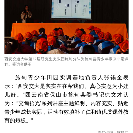
西安交通大学第27届研究生支教团施甸分队为施甸县青少年带来非遗课
程。受访者供图
施甸青少年田园实训基地负责人张锡全表
示：“西安交大是实实在在帮我们、真心实意为小娃
儿好。”团云南省保山市施甸县委书记徐文才认
为：“‘交甸拾光’系列讲座主题鲜明、内容充实、贴近
青少年成长实际，活动有效填补了仁和镇优质课外教
育的短板。”
责任编辑：陈凤莉