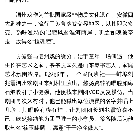
泗州戏作为首批国家级非物质文化遗产、安徽四
大剧种之一，流行于苏鲁豫皖交界地区，以其即兴多
变、韵味独特的唱腔风靡淮河两岸，听之如魂被牵
走，故得名“拉魂腔”。
贡健强与泗州戏的缘分，始于童年一场偶遇。他
生长在艺术之家，爷爷贡国久是山东琴书艺人，家庭
艺术氛围浓厚。8岁那年，一个民间班社——蚌埠刘
兆霞泗州戏剧团来到村里演出。悠扬婉转的唱腔如磁
石般吸引了小健强。他便找来剧团VCD反复模仿。当
剧团再次来村时，他已能喊出每位演员的名字并唱上
几段，其唱腔有模有样，让剧团团长刘兆霞惊喜不
已，欣然接纳他为团里唯一的小学员。爷爷随后为他
取艺名“筱玉麒麟”，寓意“干干净净做人”。