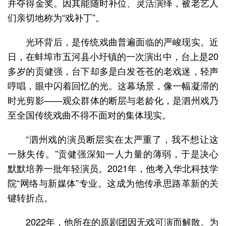
并夺得金奖。因其能随时补位、灵活演绎，被老艺人
们亲切地称为“戏补丁”。
光环背后，是传统戏曲普遍面临的严峻现实。近
日，在蚌埠市五河县小圩镇的一次演出中，台上是20
多岁的贡健强，台下却多是白发苍苍的老戏迷，轻声
哼唱，眼中闪着回忆的光。这幕场景，像一幅凝滞的
时光剪影——观众群体的断层与老龄化，是泗州戏乃
至全国传统戏曲不得不面对的集体现实。
“泗州戏的演员断层实在太严重了，我不想让这
一脉失传。”贡健强深知一人力量的薄弱，于是决心
默默培养一批年轻演员。2021年，他考入华北科技学
院“网络与新媒体”专业。这成为他传承思路革新的关
键转折点。
2022年，他所在的原剧团因无戏可演而解散。为