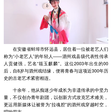
在安徽省蚌埠市怀远县，居住着一位被老艺人们
称为“小老艺人”的年轻人——泗州戏县级代表性传承
人贡健强，艺名“筱玉麒麟”。这位2003年出生的00
后，自8岁与泗州戏结缘，便将青春与这项近300年历
史的古老艺术紧密相连。
十余年，他从痴迷少年成长为非遗传承的中坚力
量，不仅创办青年剧团，以创新方式攻克艺术难关，
更运用新媒体让被誉为“拉魂腔”的泗州戏穿越时空，
唱响四方。