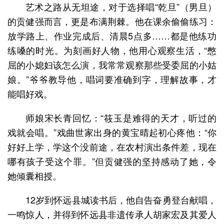
艺术之路从无坦途，对于选择唱“乾旦”（男旦）
的贡健强而言，更是布满荆棘。他在课余偷偷练习：
放学路上、作业完成后、清晨5点多……都是他练功
练嗓的时光。为刻画好人物，他用心观察生活，“憋
屈的小媳妇该怎么演，我常常观察那些受委屈的小姑
娘。”爷爷教导他，唱词要准确到字，理解故事，才
能唱好戏。
师娘宋长青回忆：“筱玉是难得的天才，听过的
戏就会唱。”戏曲世家出身的黄宝晴起初心疼他：“你
好好上学，学这个没前途，在农村演出条件差，现在
哪有孩子受这个罪。”但贡健强的坚持感动了她，令
她倾囊相授。
12岁到怀远县城读书后，他自告奋勇登台献唱，
一鸣惊人，并得到怀远县非遗传承人胡家宏及其爱人