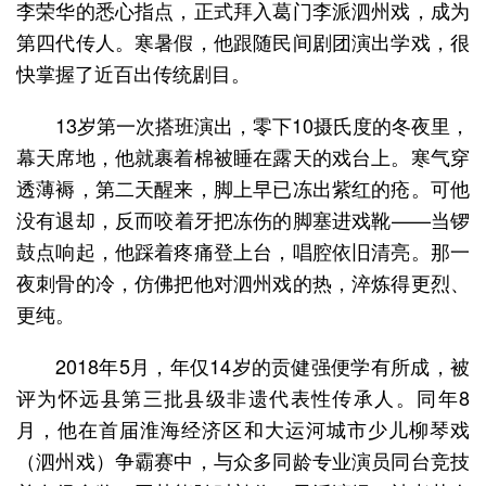
李荣华的悉心指点，正式拜入葛门李派泗州戏，成为
第四代传人。寒暑假，他跟随民间剧团演出学戏，很
快掌握了近百出传统剧目。
13岁第一次搭班演出，零下10摄氏度的冬夜里，
幕天席地，他就裹着棉被睡在露天的戏台上。寒气穿
透薄褥，第二天醒来，脚上早已冻出紫红的疮。可他
没有退却，反而咬着牙把冻伤的脚塞进戏靴——当锣
鼓点响起，他踩着疼痛登上台，唱腔依旧清亮。那一
夜刺骨的冷，仿佛把他对泗州戏的热，淬炼得更烈、
更纯。
2018年5月，年仅14岁的贡健强便学有所成，被
评为怀远县第三批县级非遗代表性传承人。同年8
月，他在首届淮海经济区和大运河城市少儿柳琴戏
（泗州戏）争霸赛中，与众多同龄专业演员同台竞技