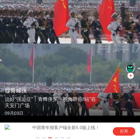
@青蜂侠
治好“强迫症”！青蜂侠第一视角带你“站”在
天安门广场
09月03日
年
中国青年报客户端全新5.0版上线！
“这是六