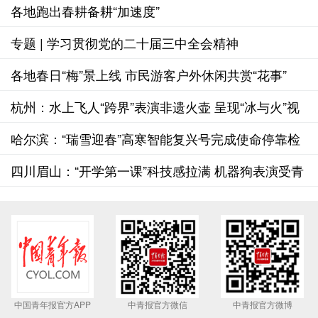
各地跑出春耕备耕“加速度”
专题 | 学习贯彻党的二十届三中全会精神
各地春日“梅”景上线 市民游客户外休闲共赏“花事”
杭州：水上飞人“跨界”表演非遗火壶 呈现“冰与火”视
觉盛宴
哈尔滨：“瑞雪迎春”高寒智能复兴号完成使命停靠检
修库
四川眉山：“开学第一课”科技感拉满 机器狗表演受青
睐
中国青年报官方APP
中青报官方微信
中青报官方微博