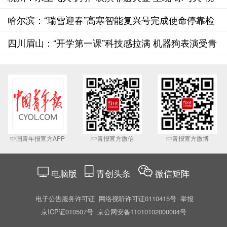
觉盛宴
哈尔滨：“瑞雪迎春”高寒智能复兴号完成使命停靠检
修库
四川眉山：“开学第一课”科技感拉满 机器狗表演受青
睐
中国青年报官方APP
中青报官方微信
中青报官方微博
电脑版
青创头条
微信矩阵
电子公告服务许可证
网络视听许可证0110415号
举报
京ICP证010507号
京公网安备11010102000004号