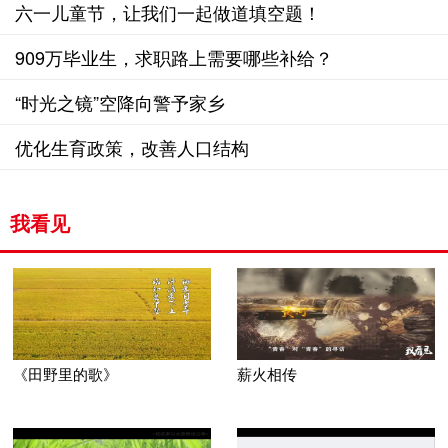
神
六一儿童节，让我们一起做道填空题！
909万毕业生，求职路上需要哪些补给？
“时光之镜”空降向警予家乡
优化生育政策，改善人口结构
我看见
《田野里的歌》
薪火相传