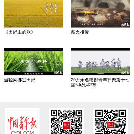
《田野里的歌》
薪火相传
当轻风拂过田野
20万余名赣鄱青年齐聚第十七
届“挑战杯”赛