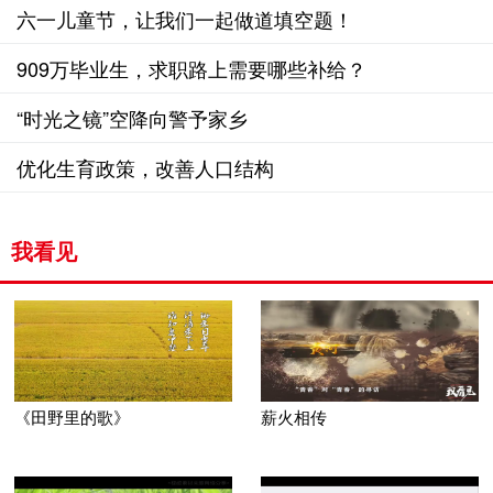
神
六一儿童节，让我们一起做道填空题！
909万毕业生，求职路上需要哪些补给？
“时光之镜”空降向警予家乡
优化生育政策，改善人口结构
我看见
《田野里的歌》
薪火相传