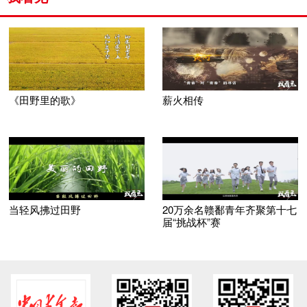
《田野里的歌》
薪火相传
当轻风拂过田野
20万余名赣鄱青年齐聚第十七
届“挑战杯”赛