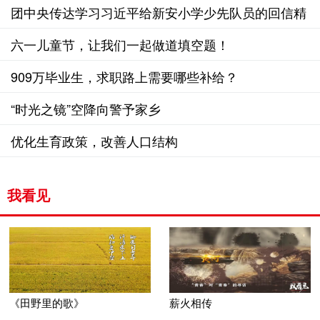
共利益
团中央传达学习习近平给新安小学少先队员的回信精
神
六一儿童节，让我们一起做道填空题！
909万毕业生，求职路上需要哪些补给？
“时光之镜”空降向警予家乡
优化生育政策，改善人口结构
我看见
《田野里的歌》
薪火相传