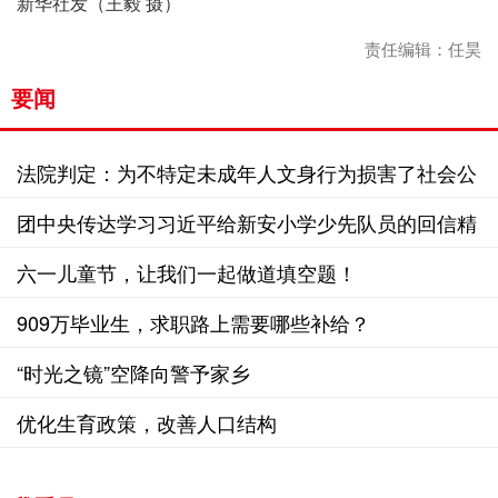
新华社发（王毅 摄）
责任编辑：任昊
要闻
法院判定：为不特定未成年人文身行为损害了社会公
共利益
团中央传达学习习近平给新安小学少先队员的回信精
神
六一儿童节，让我们一起做道填空题！
909万毕业生，求职路上需要哪些补给？
“时光之镜”空降向警予家乡
优化生育政策，改善人口结构