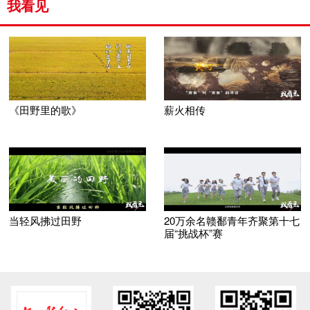
我看见
《田野里的歌》
薪火相传
当轻风拂过田野
20万余名赣鄱青年齐聚第十七
届“挑战杯”赛