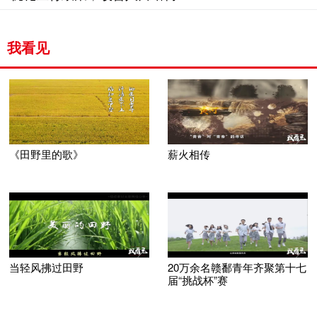
我看见
《田野里的歌》
薪火相传
当轻风拂过田野
20万余名赣鄱青年齐聚第十七
届“挑战杯”赛