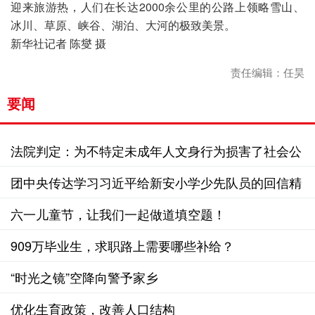
迎来旅游热，人们在长达2000余公里的公路上领略雪山、
冰川、草原、峡谷、湖泊、大河的极致美景。

新华社记者 陈燮 摄
责任编辑：任昊
要闻
法院判定：为不特定未成年人文身行为损害了社会公
共利益
团中央传达学习习近平给新安小学少先队员的回信精
神
六一儿童节，让我们一起做道填空题！
909万毕业生，求职路上需要哪些补给？
“时光之镜”空降向警予家乡
优化生育政策，改善人口结构