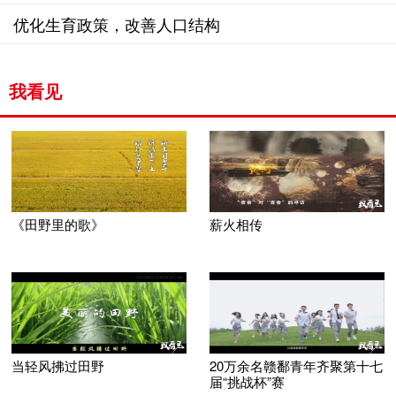
优化生育政策，改善人口结构
我看见
《田野里的歌》
薪火相传
当轻风拂过田野
20万余名赣鄱青年齐聚第十七
届“挑战杯”赛