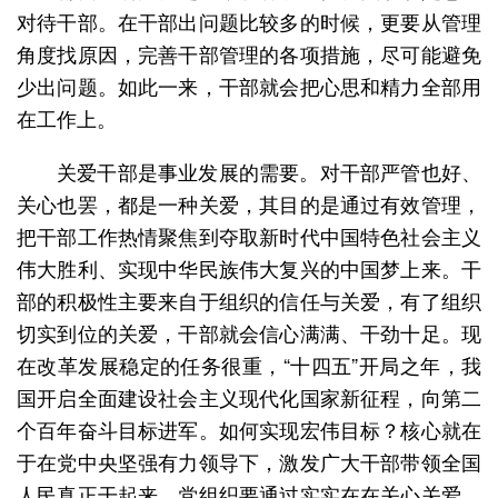
对待干部。在干部出问题比较多的时候，更要从管理
角度找原因，完善干部管理的各项措施，尽可能避免
少出问题。如此一来，干部就会把心思和精力全部用
在工作上。
关爱干部是事业发展的需要。对干部严管也好、
关心也罢，都是一种关爱，其目的是通过有效管理，
把干部工作热情聚焦到夺取新时代中国特色社会主义
伟大胜利、实现中华民族伟大复兴的中国梦上来。干
部的积极性主要来自于组织的信任与关爱，有了组织
切实到位的关爱，干部就会信心满满、干劲十足。现
在改革发展稳定的任务很重，“十四五”开局之年，我
国开启全面建设社会主义现代化国家新征程，向第二
个百年奋斗目标进军。如何实现宏伟目标？核心就在
于在党中央坚强有力领导下，激发广大干部带领全国
人民真正干起来。党组织要通过实实在在关心关爱，