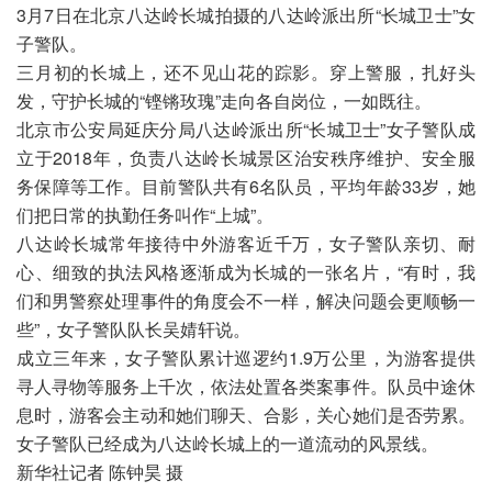
3月7日在北京八达岭长城拍摄的八达岭派出所“长城卫士”女
子警队。

三月初的长城上，还不见山花的踪影。穿上警服，扎好头
发，守护长城的“铿锵玫瑰”走向各自岗位，一如既往。

北京市公安局延庆分局八达岭派出所“长城卫士”女子警队成
立于2018年，负责八达岭长城景区治安秩序维护、安全服
务保障等工作。目前警队共有6名队员，平均年龄33岁，她
们把日常的执勤任务叫作“上城”。

八达岭长城常年接待中外游客近千万，女子警队亲切、耐
心、细致的执法风格逐渐成为长城的一张名片，“有时，我
们和男警察处理事件的角度会不一样，解决问题会更顺畅一
些”，女子警队队长吴婧轩说。

成立三年来，女子警队累计巡逻约1.9万公里，为游客提供
寻人寻物等服务上千次，依法处置各类案事件。队员中途休
息时，游客会主动和她们聊天、合影，关心她们是否劳累。
女子警队已经成为八达岭长城上的一道流动的风景线。

新华社记者 陈钟昊 摄