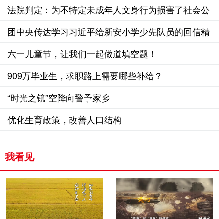
法院判定：为不特定未成年人文身行为损害了社会公
共利益
团中央传达学习习近平给新安小学少先队员的回信精
神
六一儿童节，让我们一起做道填空题！
909万毕业生，求职路上需要哪些补给？
“时光之镜”空降向警予家乡
优化生育政策，改善人口结构
我看见