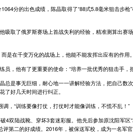
1064分的出色成绩，陈晶取得了“88式5.8毫米狙击步
他吸取了俄罗斯赛场上首战失利的经验，精准测算出赛
，而是在千变万化的战场上，他能不能发挥出应有的作用。
练员，他有了更重要的使命：“培养一批优秀的狙击手，把
晶总是事无巨细，耐心地一一讲解经验方法，把自己数
花了好几天时间进行纠正。
强调，“训练要像打仗，打仗时才能像训练，不慌不乱！”
4双陆战靴、穿坏3套迷彩服。他先后参加原沈阳军区“利刃
总评第二的好成绩。2016年，被保送军校，成为一名军