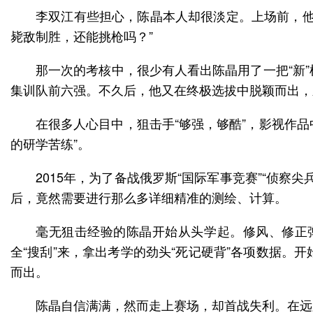
李双江有些担心，陈晶本人却很淡定。上场前，他
毙敌制胜，还能挑枪吗？”
那一次的考核中，很少有人看出陈晶用了一把“新
集训队前六强。不久后，他又在终极选拔中脱颖而出，顺利
在很多人心目中，狙击手“够强，够酷”，影视作
的研学苦练”。
2015年，为了备战俄罗斯“国际军事竞赛”“侦
后，竟然需要进行那么多详细精准的测绘、计算。
毫无狙击经验的陈晶开始从头学起。修风、修正
全“搜刮”来，拿出考学的劲头“死记硬背”各项数据
而出。
陈晶自信满满，然而走上赛场，却首战失利。在远