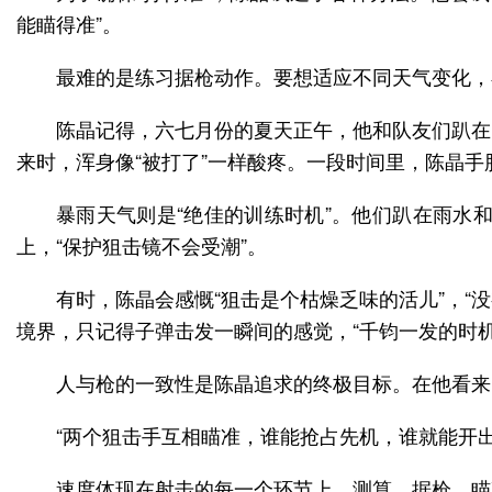
能瞄得准”。
最难的是练习据枪动作。要想适应不同天气变化，
陈晶记得，六七月份的夏天正午，他和队友们趴在
来时，浑身像“被打了”一样酸疼。一段时间里，陈晶
暴雨天气则是“绝佳的训练时机”。他们趴在雨水
上，“保护狙击镜不会受潮”。
有时，陈晶会感慨“狙击是个枯燥乏味的活儿”，“
境界，只记得子弹击发一瞬间的感觉，“千钧一发的时
人与枪的一致性是陈晶追求的终极目标。在他看来，
“两个狙击手互相瞄准，谁能抢占先机，谁就能开出
速度体现在射击的每一个环节上。测算、据枪、瞄