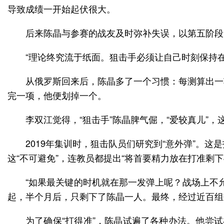
导致成绩一开始起伏很大。
后来陈晶与参赛的战友及时弥补失误，以第五阶段比
“理论终究流于纸面。狙击手必须让自己时刻保持
从俄罗斯回来后，陈晶多了一个习惯：每测算出一
完一项，他便划掉一个。
李双江觉得，“狙击手”陈晶脾气倔，“爱较真儿”
2019年集训时，狙击队员们研究到“意外弹”。
这“不可避免”，连教员都提出“将首要精力放在打准剩下
“如果最关键的时机就在那一发弹上呢？战场上不
起，半个月后，只剩下了陈晶一人。最终，经过近百组
为了确保“打得准”，陈晶试遍了各种办法。他尝试