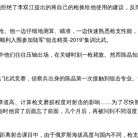
拒绝了李双江提出的将自己的枪换给他使用的建议，反
”枪。他一边仔细地测算、瞄准，一边快速熟悉枪支性能
入围参加陆军“狙击精英-2019”集训比武。
品中他们往往压轴出场，在关键时刻一枪毙敌。然而陈晶知
察尖兵”比武竞赛，侦察兵出身的陈晶第一次接触到狙击专
弹道高、计算枪支磨损程度对射击的影响……为了尽快
。开始时他背了后面忘了前面，几个月后，再被问到不同湿
距离射击课目中，由于俄罗斯海拔高度与国内不同，枪