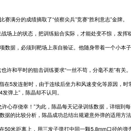
赛满分的成绩摘取了“侦察尖兵”竞赛“胜利意志”金牌。
在战场上的状态，把训练贴合实际，才能处变不惊，发挥
项数据，必须到靶场上亲自验证。他随身带着一个小本
，这也许和平时的狙击训练要求“一丝不苟，分毫不差”有关
这是指在5发连射时，由于连续后坐力和风速变化等原因，
4发弹上”，陈晶却不认同。
允许心存侥幸！”为此，陈晶每天记录训练数据，详细到
数据的比较分析，陈晶成功总结出规避意外弹的适用方法
在50米距离上，用三发子弹打中同一颗5.8mm口径的