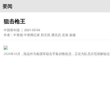
要闻
狙击枪王
中国青年报 | 2021-03-04
作者：中青报·中青网记者 郑天然 通讯员 吴旭 崔健
2020年10月，陈晶作为集团军狙击手集训教练员，正在为队员示范讲解狙击