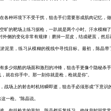
在各种环境下不受干扰，狙击手们需要形成肌肉记忆，做
空旷的靶场上练习据枪，一趴就是两个小时。汗水模糊
手肘外侧的变化非常有规律：磨掉一层皮，结成硬茧，然后
和淤泥里，练习从模糊的视线中寻找目标。最初，陈晶
没有多少炫酷的场面和激烈的冲锋，狙击手更像个隐秘杀手
机，就在你手中。那一刻你就是枪，枪就是你”。
战场上的射击时机转瞬即逝，狙击手必须形成“下意识的动作
这一枪。”陈晶说。
准，包括枪支的装卸，陈晶都反复练习。他休息时间常