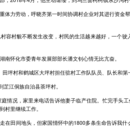
重体力劳动，呼晓齐第一时间协调村企业对其进行资金
村容村貌不断发生改变，村民的生活越来越好，一个驶
湖南怀化市委青年发展部部长潘文钊心情无比亢奋。
、田坪村和鹤城区大坪村担任驻村工作队队员、队长和第
来到芷江侗族自治县茶坪村。
家庭情况，家里来电话告诉他妻子临产住院。忙完手头
到村里继续工作。
候走在田间地头，但家国情怀中的1800多条生命告诉我