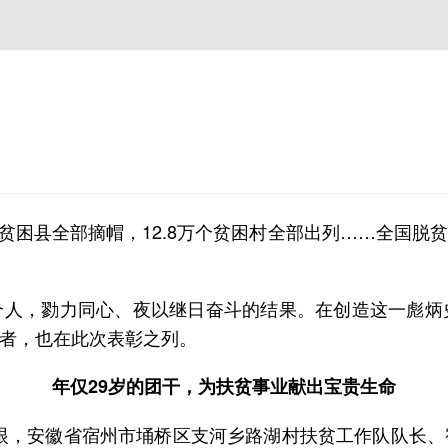
2个贫困县全部摘帽，12.8万个贫困村全部出列……全国
个人，勠力同心、夜以继日奋斗的结果。在创造这一彪炳
者，也在此次表彰之列。
年仅29岁的团干，为扶贫事业献出宝贵生命
等字眼，安徽省宿州市埇桥区支河乡路湖村扶贫工作队队长