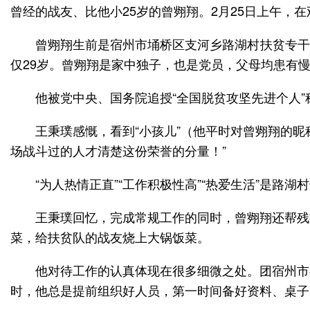
曾经的战友、比他小25岁的曾翙翔。2月25日上午，
曾翙翔生前是宿州市埇桥区支河乡路湖村扶贫专干
仅29岁。曾翙翔是家中独子，也是党员，父母均患有
他被党中央、国务院追授“全国脱贫攻坚先进个人”
王秉璞感慨，看到“小孩儿”（他平时对曾翙翔的
场战斗过的人才清楚这份荣誉的分量！”
“为人热情正直”“工作积极性高”“热爱生活”是路
王秉璞回忆，完成常规工作的同时，曾翙翔还帮残
菜，给扶贫队的战友烧上大锅饭菜。
他对待工作的认真体现在很多细微之处。团宿州市
时，他总是提前组织好人员，第一时间备好资料、桌子