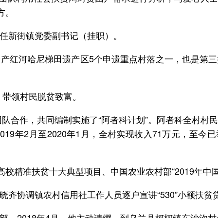
方。
任新街镇党委副书记（挂职）。
产红河哈尼梯田遗产区5个申遗重点村落之一，也是第
”，带领村民脱贫致富。
授团队合作，共同编制实施了“阿者科计划”。阿者科全村
9年2月至2020年1月，全村实现收入71万元，至今
高校精准扶贫十大典型项目、中国农业农村部“2019年
晓齐协调镇农村信用社工作人员逐户宣讲“530”小额扶
部，2018年4月，他主动请缨，到乌兰县柯柯镇东沙沟