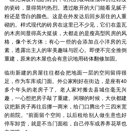
的瓷砖，显得简约热烈。透过敞开的大门能看见腻子
粉还是雪白的颜色。这是在外发达后回乡居住的人重
砌的。样式现代的砖房在这里已不少见，它们在盖瓦
的木房间显得高大挺拔，大都走的是瘦高型民房的风
格，像个长方体；有心一些的会添加点小洋房的元
素，透露出主人的审美趣味与匠心。即便不完全推倒
重建，原来的木屋也会有意识地用砖体翻修加固。
临街新建的房屋往往都会把地面一层的空间留得很
足，作为车库或门面。外公家刚好在街边，是座有40
多个年头的老房子了。老人家对搬去县城住毫无兴
趣，一心想把房子敲了重建。闲聊的时候，大伙都建
议把新房子再往后挪一两米，给门口腾出个三四米宽
的前院。“前面留个空间，以后租给别人做生意也好
停车卸货，就是不当门面租，自己停车或养养花草也