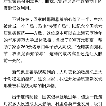
对繁荣昌盛的意象”，而我只觉得这是行政驱动下的
资源低效利用。
不过好在，回家时那颗悬着的心落了一半。空地
被建成一个广场，取名“乡贤广场”，以纪念全国第六
届道德模范——方敬。这位原本可以在上海安享晚年
的华东师范大学退休教授，拿出了200万元积蓄，帮
助了家乡260余名寒门学子步入高校。“仓廪实而知礼
节，衣食足而知荣辱”，这样的取名寓意还是让人眼
前一亮的。
新气象是容易观察到的，人对变化的敏感总是大
于对稳定的感知。这次回家，我也开始尝试重新发现
那些被我熟视无睹的旧风物。
出于疫情防控，国家倡导就地过年，但这一政策
对家乡人没造成太大影响。村里各类产业发展，吸引