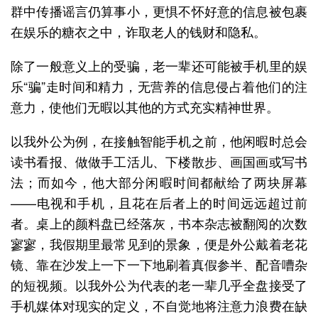
群中传播谣言仍算事小，更惧不怀好意的信息被包裹
在娱乐的糖衣之中，诈取老人的钱财和隐私。
除了一般意义上的受骗，老一辈还可能被手机里的娱
乐“骗”走时间和精力，无营养的信息侵占着他们的注
意力，使他们无暇以其他的方式充实精神世界。
以我外公为例，在接触智能手机之前，他闲暇时总会
读书看报、做做手工活儿、下楼散步、画国画或写书
法；而如今，他大部分闲暇时间都献给了两块屏幕
——电视和手机，且花在后者上的时间远远超过前
者。桌上的颜料盘已经落灰，书本杂志被翻阅的次数
寥寥，我假期里最常见到的景象，便是外公戴着老花
镜、靠在沙发上一下一下地刷着真假参半、配音嘈杂
的短视频。以我外公为代表的老一辈几乎全盘接受了
手机媒体对现实的定义，不自觉地将注意力浪费在缺