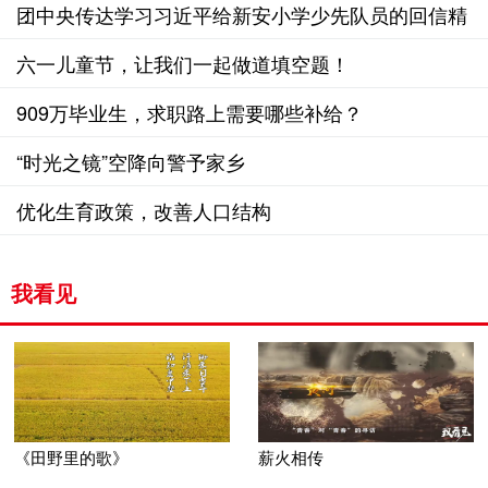
共利益
团中央传达学习习近平给新安小学少先队员的回信精
神
六一儿童节，让我们一起做道填空题！
909万毕业生，求职路上需要哪些补给？
“时光之镜”空降向警予家乡
优化生育政策，改善人口结构
我看见
《田野里的歌》
薪火相传