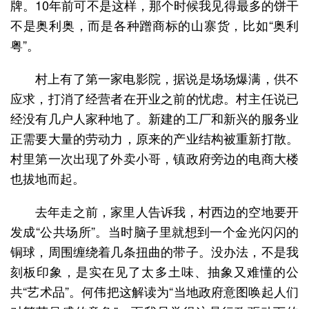
牌。10年前可不是这样，那个时候我见得最多的饼干
不是奥利奥，而是各种蹭商标的山寨货，比如“奥利
粤”。
村上有了第一家电影院，据说是场场爆满，供不
应求，打消了经营者在开业之前的忧虑。村主任说已
经没有几户人家种地了。新建的工厂和新兴的服务业
正需要大量的劳动力，原来的产业结构被重新打散。
村里第一次出现了外卖小哥，镇政府旁边的电商大楼
也拔地而起。
去年走之前，家里人告诉我，村西边的空地要开
发成“公共场所”。当时脑子里就想到一个金光闪闪的
铜球，周围缠绕着几条扭曲的带子。没办法，不是我
刻板印象，是实在见了太多土味、抽象又难懂的公
共“艺术品”。何伟把这解读为“当地政府意图唤起人们