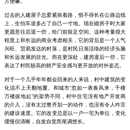
方便嘛。”
过去的人建屋子总爱紧挨着路，恨不得长在公路边线
上，生怕车道多占了自己一寸地。现在砌房子时大家
更愿意往后退一些，给门前留足空间。这种考量很大
程度上和长远的商业考虑相关，它的背后是一个人气
兴旺、贸易发达的村落，是村民日渐活络的经济头脑
和长远发展的目光。而在更深处，建房退后一些，它
表达了村民较高的财产安全感与更开放的对外姿态。
对于一个几乎年年都会回来的人来说，村中建筑的变
化说不上天翻地覆。和城市“忽如一夜春风来，千楼
万楼拔地起”的架势不同，村中住宅没有地产开发商
的介入，没有太过整齐划一的动作，也没有令人咋舌
的建设速度。它的改变总是以一户一宅为单位，变化
缓慢但清晰，自发自觉而尾调悠长。