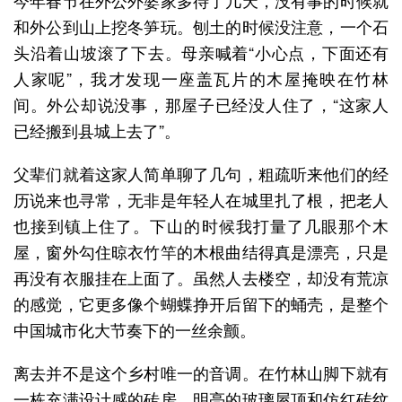
今年春节在外公外婆家多待了几天，没有事的时候就
和外公到山上挖冬笋玩。刨土的时候没注意，一个石
头沿着山坡滚了下去。母亲喊着“小心点，下面还有
人家呢”，我才发现一座盖瓦片的木屋掩映在竹林
间。外公却说没事，那屋子已经没人住了，“这家人
已经搬到县城上去了”。
父辈们就着这家人简单聊了几句，粗疏听来他们的经
历说来也寻常，无非是年轻人在城里扎了根，把老人
也接到镇上住了。下山的时候我打量了几眼那个木
屋，窗外勾住晾衣竹竿的木根曲结得真是漂亮，只是
再没有衣服挂在上面了。虽然人去楼空，却没有荒凉
的感觉，它更多像个蝴蝶挣开后留下的蛹壳，是整个
中国城市化大节奏下的一丝余颤。
离去并不是这个乡村唯一的音调。在竹林山脚下就有
一栋充满设计感的砖房，明亮的玻璃屋顶和仿红砖纹