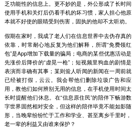
乏功能性的信息上。更不妙的是，外公形成了长时间
使用手机和关灯后仍看手机的坏习惯，家人担心他原
本就不好使的眼睛受到伤害，固执的他却不太听劝。
假期在家时，我成了老人们在信息世界中去伪存真的
依靠，时常耐心地反复为他们解释，所谓“免费领红
包”是App增加下载量的骗局；电商的某些优惠活动是
先涨价后降价的“虚晃一枪”；短视频里狗血的剧情是
表演而非确有其事；某则耸人听闻的新闻在一周前就
已经被打假，云云。我会帮他们删除垃圾广告和应
用，教他们如何辨别无用的信息，在手机使用时间太
长时提醒他们休息。在“信息原住民”的陪伴下畅游数
字世界固然相对安全，但这样的陪伴毕竟不能如影随
形，当晚辈纷纷忙于工作和学业、甚至离乡千里时，
老一辈的利益又由谁来保护？