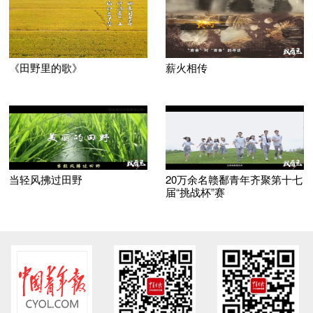
《田野里的歌》
薪火相传
当轻风拂过田野
20万余名赣鄱青年齐聚第十七
届“挑战杯”赛