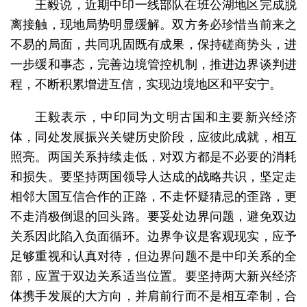
王毅说，近期中印一线部队在班公湖地区完成脱
离接触，现地局势明显缓解。双方务必珍惜当前来之
不易的局面，共同巩固既有成果，保持磋商势头，进
一步缓和事态，完善边境管控机制，推进边界谈判进
程，不断积累增进互信，实现边境地区和平安宁。
王毅表示，中印同为文明古国和主要新兴经济
体，同处发展振兴关键历史阶段，应彼此成就，相互
照亮。两国关系持续走低，对双方都是不必要的消耗
和损失。要坚持两国领导人达成的战略共识，坚定走
相邻大国互信合作的正路，不走怀疑猜忌的歪路，更
不走消极倒退的回头路。要妥处边界问题，避免双边
关系因此陷入负面循环。边界争议是客观现实，应予
足够重视和认真对待，但边界问题不是中印关系的全
部，应置于双边关系适当位置。要坚持两大新兴经济
体携手发展的大方向，并肩前行而不是相互牵制，合