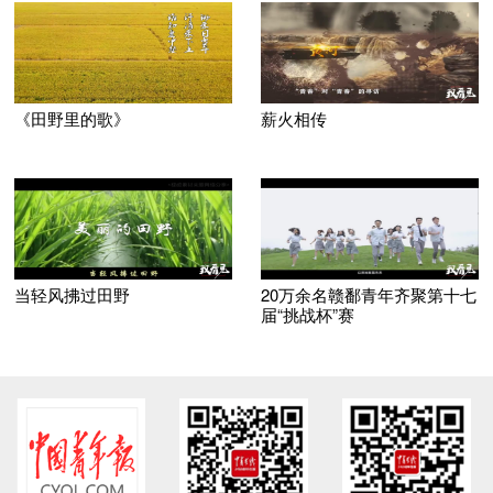
《田野里的歌》
薪火相传
当轻风拂过田野
20万余名赣鄱青年齐聚第十七
届“挑战杯”赛