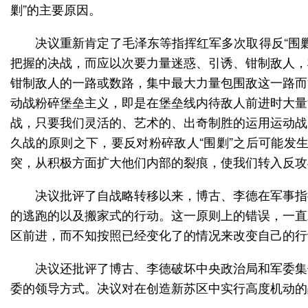
剿”的主要原因。
决议重新肯定了毛泽东等指挥红军多次取得反“围
把握的决战，而应以次要力量迷惑、引诱、钳制敌人，
钳制敌人的一路或数路，集中最大力量包围敌这一路而
动战粉碎堡垒主义，即是在堡垒线内待敌人前进时大量
战，只要我们灵活的、艺术的、出奇制胜的运用运动战
久战的原则之下，要反对粉碎敌人“围剿”之后可能发
突，从积极方面扩大他们内部的裂痕，使我们转入反攻
决议批评了自战略转移以来，博古、李德在军事指
的逃跑的以及搬家式的行动。这一原则上的错误，一直
区前进，而不知按照已经变化了的情况来改变自己的行
决议还批评了博古、李德破坏中央政治局和军委集
委的领导方式。决议对在创造新苏区中实行高度机动的